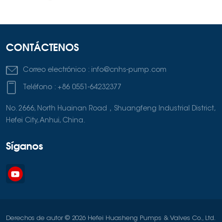
CONTÁCTENOS
Correo electrónico :
info@cnhs-pump.com
Teléfono :
+86 0551-64232377
No. 2666, North Huainan Road，Shuangfeng Industrial District,
Hefei City, Anhui, China.
Síganos
Derechos de autor © 2026 Hefei Huasheng Pumps & Valves Co., Ltd.