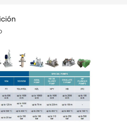
ición
o