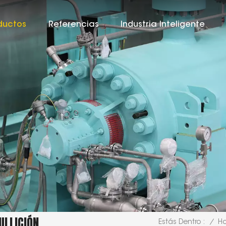
ductos
Referencias
Industria Inteligente
ULLICIÓN
/
H
Estás Dentro :