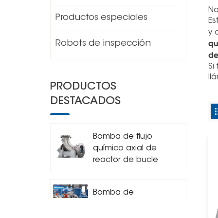
No
Productos especiales
Es
y 
qu
Robots de inspección
de
Si
ll
PRODUCTOS
DESTACADOS
Bomba de flujo
químico axial de
reactor de bucle
horizontal
Bomba de
circulación
centrífuga del