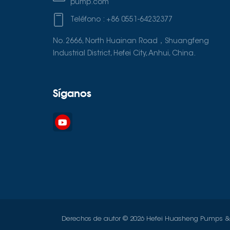
pump.com
Teléfono :
+86 0551-64232377
No. 2666, North Huainan Road，Shuangfeng
Industrial District, Hefei City, Anhui, China.
Síganos
Derechos de autor © 2026 Hefei Huasheng Pumps & Va