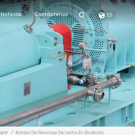
Noticias
Contáctenos
ES
ogar
/
Bomba De Reciclaje De Lecho En Ebullición