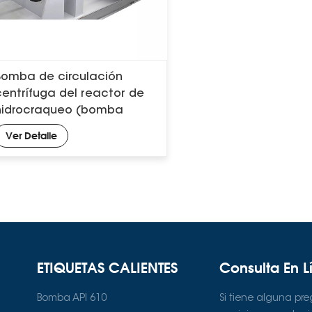
Bomba de circulación
centrífuga del reactor de
hidrocraqueo (bomba
ebullida)
Ver Detalle
ETIQUETAS CALIENTES
Consulta En L
Bomba API 610
Si tiene alguna pr