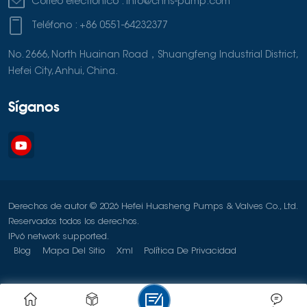
Correo electrónico :
info@cnhs-pump.com
Teléfono :
+86 0551-64232377
No. 2666, North Huainan Road，Shuangfeng Industrial District,
Hefei City, Anhui, China.
Síganos
Derechos de autor © 2026 Hefei Huasheng Pumps & Valves Co., Ltd.
Reservados todos los derechos.
IPv6 network supported.
Blog
Mapa Del Sitio
Xml
Política De Privacidad