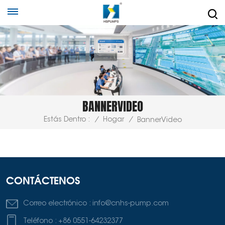
BANNERVIDEO
Estás Dentro :
/
Hogar
/
BannerVideo
CONTÁCTENOS
Correo electrónico :
info@cnhs-pump.com
Teléfono :
+86 0551-64232377