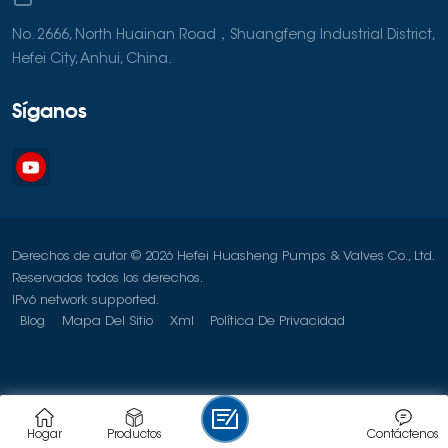
No. 2666, North Huainan Road，Shuangfeng Industrial District,
Hefei City, Anhui, China.
Síganos
Derechos de autor © 2026 Hefei Huasheng Pumps & Valves Co., Ltd.
Reservados todos los derechos.
IPv6 network supported.
Blog
Mapa Del Sitio
Xml
Política De Privacidad
Hogar
Productos
Contáctenos