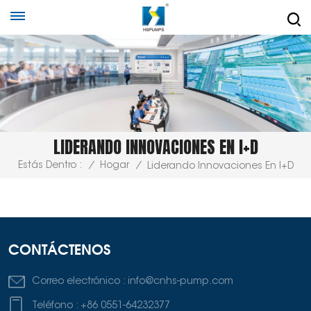
LIDERANDO INNOVACIONES EN I+D
Estás Dentro :
/
Hogar
/
Liderando Innovaciones En I+D
CONTÁCTENOS
Correo electrónico :
info@cnhs-pump.com
Teléfono :
+86 0551-64232377