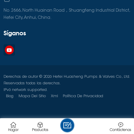
No. 2666, North Huainan Road，Shuangfeng Industrial District,
Hefei City, Anhui, China.
Síganos
Derechos de autor © 2026 Hefei Huasheng Pumps & Valves Co., Ltd.
Reservados todos los derechos.
IPv6 network supported.
Blog
Mapa Del Sitio
Xml
Política De Privacidad
Hogar
Productos
Contáctenos