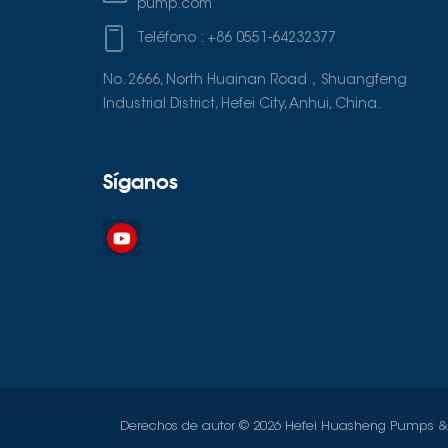
pump.com
Teléfono :
+86 0551-64232377
No. 2666, North Huainan Road，Shuangfeng
Industrial District, Hefei City, Anhui, China.
Síganos
Derechos de autor © 2026 Hefei Huasheng Pumps & Va