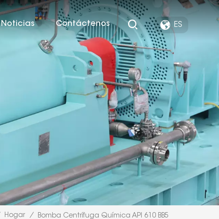
Noticias
Contáctenos
ES
Hogar
/
Bomba Centrífuga Química API 610 BB5