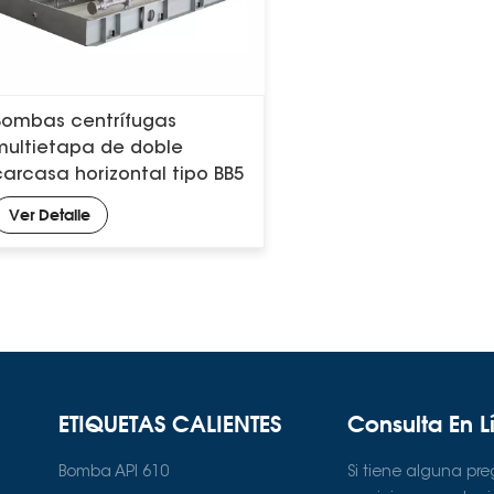
Bombas centrífugas
multietapa de doble
carcasa horizontal tipo BB5
API 610
Ver Detalle
ETIQUETAS CALIENTES
Consulta En L
Bomba API 610
Si tiene alguna pr