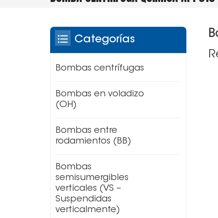
B
Categorías
R
Bombas centrífugas
Bombas en voladizo
(OH)
Bombas entre
rodamientos (BB)
Bombas
semisumergibles
verticales (VS –
Suspendidas
verticalmente)