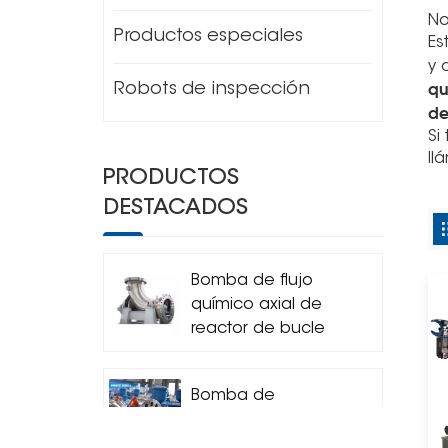
No
Productos especiales
Es
y 
qu
Robots de inspección
de
Si
ll
PRODUCTOS
DESTACADOS
Bomba de flujo
químico axial de
reactor de bucle
horizontal
Bomba de
circulación
centrífuga del