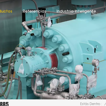
ductos
Referencias
Industria Inteligente
 BB5
/
Estás Dentro :