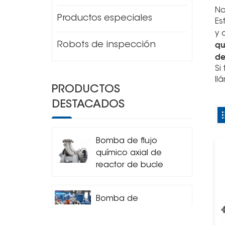
No
Productos especiales
Es
y 
qu
Robots de inspección
de
Si
ll
PRODUCTOS
DESTACADOS
Bomba de flujo
químico axial de
reactor de bucle
horizontal
Bomba de
circulación
centrífuga del