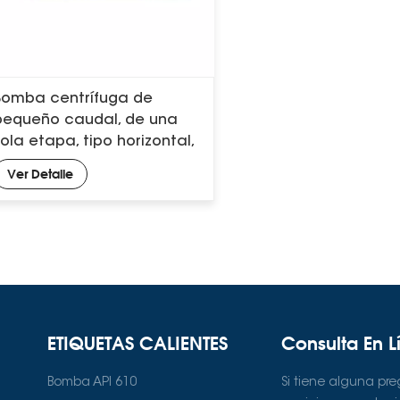
Bomba centrífuga de
pequeño caudal, de una
sola etapa, tipo horizontal,
API 610
Ver Detalle
ETIQUETAS CALIENTES
Consulta En L
Bomba API 610
Si tiene alguna pr