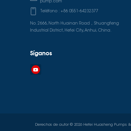
pump.com
Teléfono :
+86 0551-64232377
No. 2666, North Huainan Road，Shuangfeng
Industrial District, Hefei City, Anhui, China.
Síganos
Derechos de autor © 2026 Hefei Huasheng Pumps & Va