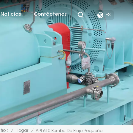
Noticias
Contáctenos
ES
/
Hogar
/
tro :
API 610 Bomba De Flujo Pequeño