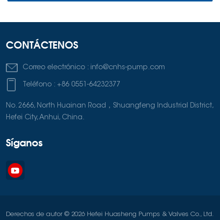
CONTÁCTENOS
Correo electrónico :
info@cnhs-pump.com
Teléfono :
+86 0551-64232377
No. 2666, North Huainan Road，Shuangfeng Industrial District,
Hefei City, Anhui, China.
Síganos
Derechos de autor © 2026 Hefei Huasheng Pumps & Valves Co., Ltd.