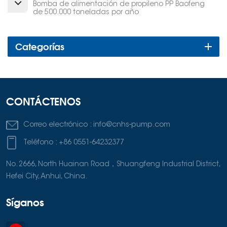
Bomba de alimentación de propileno PP Baofeng
de 500.000 toneladas por año
Categorías
CONTÁCTENOS
Correo electrónico :
info@cnhs-pump.com
Teléfono :
+86 0551-64232377
No. 2666, North Huainan Road，Shuangfeng Industrial District,
Hefei City, Anhui, China.
Síganos