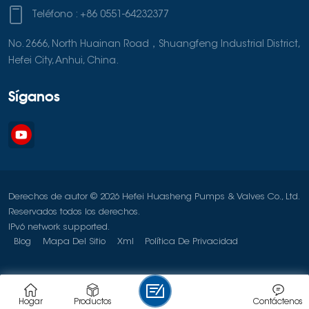
Teléfono :
+86 0551-64232377
No. 2666, North Huainan Road，Shuangfeng Industrial District,
Hefei City, Anhui, China.
Síganos
Derechos de autor © 2026 Hefei Huasheng Pumps & Valves Co., Ltd.
Reservados todos los derechos.
IPv6 network supported.
Blog
Mapa Del Sitio
Xml
Política De Privacidad
Hogar
Productos
Contáctenos