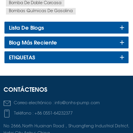
Bomba De Doble Carcasa
Bombas Químicas De Gasolina
Lista De Blogs
Blog Más Reciente
ETIQUETAS
CONTÁCTENOS
Correo electrónico :
info@cnhs-pump.com
Teléfono :
+86 0551-64232377
No. 2666, North Huainan Road，Shuangfeng Industrial District,