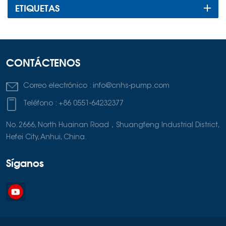
ETIQUETAS
CONTÁCTENOS
Correo electrónico :
info@cnhs-pump.com
Teléfono :
+86 0551-64232377
No. 2666, North Huainan Road，Shuangfeng Industrial District,
Hefei City, Anhui, China.
Síganos