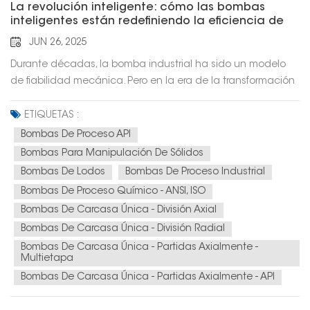
La revolución inteligente: cómo las bombas
inteligentes están redefiniendo la eficiencia de
las plantas
JUN 26, 2025
Durante décadas, la bomba industrial ha sido un modelo
de fiabilidad mecánica. Pero en la era de la transformación
digital, ¿qué pasaría si pudiéramos exigirle más? ¿Y si una
bomba no solo pudiera mover fluidos, sino también
ETIQUETAS :
proporcionar datos, predecir sus propias necesidades de
Bombas De Proceso API
mantenimiento e integrarse a la perfección en un
Bombas Para Manipulación De Sólidos
ecosistema de fábrica inteligente?En Hefei Huasheng
Bombas De Lodos
Bombas De Proceso Industrial
(CNHS), esto no es un concepto del futuro, sino la realidad
Bombas De Proceso Químico - ANSI, ISO
actual. Estamos a la vanguardia de la revolución de las
Bombas De Carcasa Única - División Axial
bombas inteligentes, integrando tecnologías como IA, IoT y
Bombas De Carcasa Única - División Radial
Big Data en el núcleo de nuestras soluciones industriales.De
caballo de batalla mecánico a activo inteligenteNuestro
Bombas De Carcasa Única - Partidas Axialmente -
Multietapa
reciente Premio SINOPEC al Progreso Científico y Tecnológico
Bombas De Carcasa Única - Partidas Axialmente - API
por nuestro "Robot de Inspección Inteligente y Plataforma
de Gestión" es un ejemplo perfecto de nuestra visión. No se