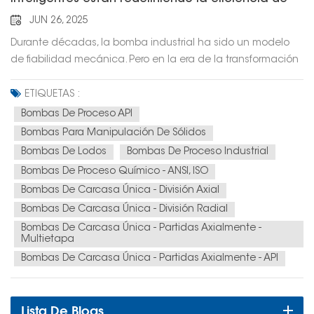
las plantas
JUN 26, 2025
Durante décadas, la bomba industrial ha sido un modelo
de fiabilidad mecánica. Pero en la era de la transformación
digital, ¿qué pasaría si pudiéramos exigirle más? ¿Y si una
bomba no solo pudiera mover fluidos, sino también
ETIQUETAS :
proporcionar datos, predecir sus propias necesidades de
Bombas De Proceso API
mantenimiento e integrarse a la perfección en un
Bombas Para Manipulación De Sólidos
ecosistema de fábrica inteligente?En Hefei Huasheng
Bombas De Lodos
Bombas De Proceso Industrial
(CNHS), esto no es un concepto del futuro, sino la realidad
Bombas De Proceso Químico - ANSI, ISO
actual. Estamos a la vanguardia de la revolución de las
Bombas De Carcasa Única - División Axial
bombas inteligentes, integrando tecnologías como IA, IoT y
Bombas De Carcasa Única - División Radial
Big Data en el núcleo de nuestras soluciones industriales.De
caballo de batalla mecánico a activo inteligenteNuestro
Bombas De Carcasa Única - Partidas Axialmente -
Multietapa
reciente Premio SINOPEC al Progreso Científico y Tecnológico
Bombas De Carcasa Única - Partidas Axialmente - API
por nuestro "Robot de Inspección Inteligente y Plataforma
de Gestión" es un ejemplo perfecto de nuestra visión. No se
trata solo de automatización, sino de transformar toda la
Lista De Blogs
filosofía de mantenimiento de una planta, de reactiva a