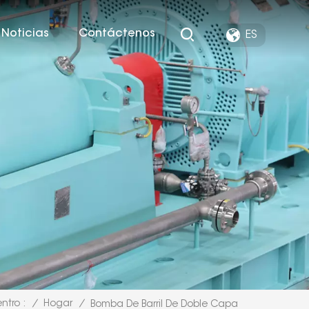
Noticias
Contáctenos
ES
/
Hogar
/
ntro :
Bomba De Barril De Doble Capa