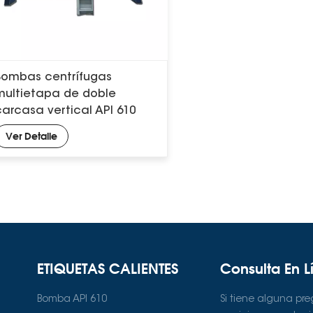
Bombas centrífugas
multietapa de doble
carcasa vertical API 610
serie VS6
Ver Detalle
ETIQUETAS CALIENTES
Consulta En L
Bomba API 610
Si tiene alguna pr