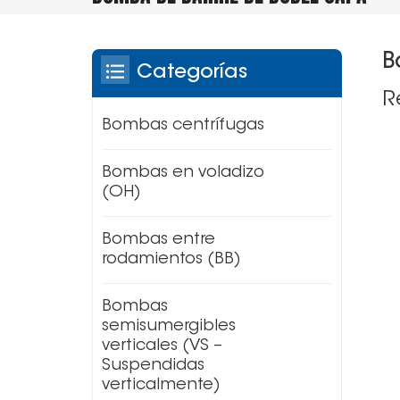
B
Categorías
R
Bombas centrífugas
Bombas en voladizo
(OH)
Bombas entre
rodamientos (BB)
Bombas
semisumergibles
verticales (VS –
Suspendidas
verticalmente)