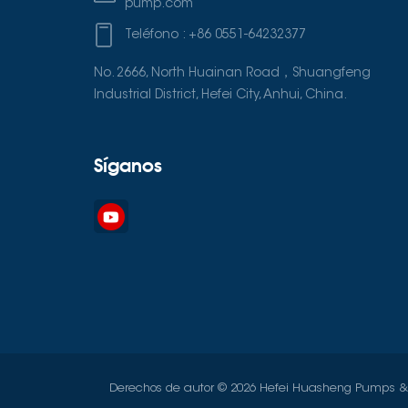
pump.com
Teléfono :
+86 0551-64232377
No. 2666, North Huainan Road，Shuangfeng
Industrial District, Hefei City, Anhui, China.
Síganos
Derechos de autor © 2026 Hefei Huasheng Pumps & Va