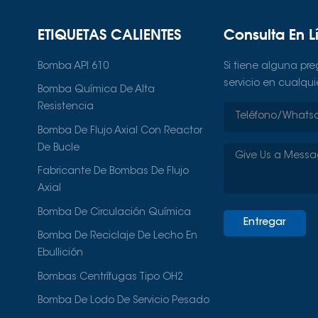
tecnología de este producto s
muy pocas fábricas que pueda
ETIQUETAS CALIENTES
Consulta En L
Afortunadamente, Huasheng e
producir esta bomba.En 2018
Bomba API 610
Si tiene alguna pr
proyecto "Investigación y Des
servicio en cualqu
Hidrogenación de Aceite Resid
Bomba Química De Alta
de equipos de la sede central
Resistencia
operativos de la unidad de hi
Bomba De Flujo Axial Con Reactor
una capacidad de 2 millones 
De Bucle
desarrollo. Su caudal nominal 
Fabricante De Bombas De Flujo
79 m, la temperatura es de 4
Axial
250 kW. El proyecto, que duró
funciona a la perfección. El é
Bomba De Circulación Química
Entregar
el monopolio extranjero en la
Bomba De Reciclaje De Lecho En
hidrogenación y reducir costo
Ebullición
globales cambian y los requis
de lecho burbujeante de hidr
Bombas Centrífugas Tipo OH2
crecimiento significativo. Las 
Bomba De Lodo De Servicio Pesado
incluyen:Catalizadores más efi