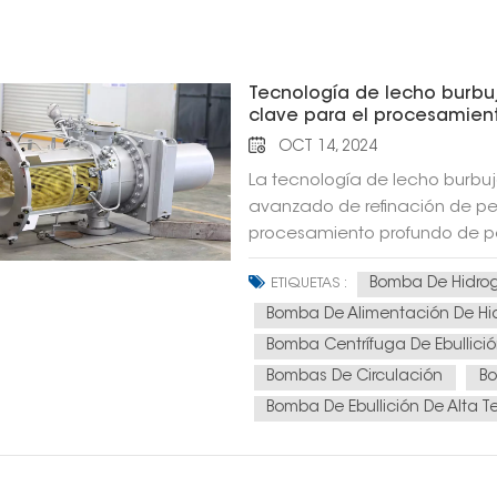
Tecnología de lecho burbu
clave para el procesamient
energía sostenible
OCT 14, 2024
La tecnología de lecho burbu
avanzado de refinación de pe
procesamiento profundo de pet
A medida que los recursos mu
Bomba De Hidro
ETIQUETAS :
tendencia hacia un crudo má
tecnología de lecho burbuje
Bomba De Alimentación De H
cada vez más crucial en la in
Bomba Centrífuga De Ebullici
doble desafío de la escasez 
Bombas De Circulación
Bo
la eficiencia energética, espe
Bomba De Ebullición De Alta 
crecimiento económico en los 
aumento de la demanda energ
explicación detallada del pr