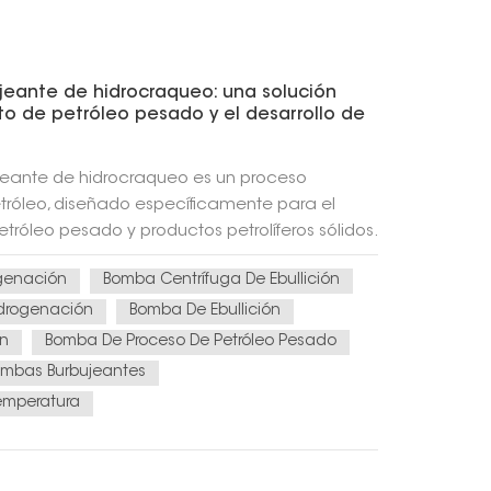
jeante de hidrocraqueo: una solución
o de petróleo pesado y el desarrollo de
jeante de hidrocraqueo es un proceso
tróleo, diseñado específicamente para el
róleo pesado y productos petrolíferos sólidos.
ndiales de crudo convencional se agotan y la
genación
Bomba Centrífuga De Ebullición
s pesado se hace cada vez más evidente, la
ante de hidrocraqueo desempeña un papel
idrogenación
Bomba De Ebullición
dustria energética. Esta tecnología aborda el
ón
Bomba De Proceso De Petróleo Pesado
mundial de energía y la necesidad de mejorar
mbas Burbujeantes
cialmente en el contexto del rápido
Temperatura
países en desarrollo y el consiguiente
ética. A continuación, se presenta una
oceso de lecho burbujeante de hidrocraqueo,