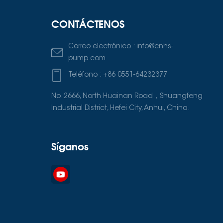
CONTÁCTENOS
Correo electrónico :
info@cnhs-
pump.com
Teléfono :
+86 0551-64232377
No. 2666, North Huainan Road，Shuangfeng
Industrial District, Hefei City, Anhui, China.
Síganos