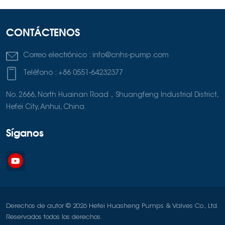
mecánico cumplen con la norma ISO 21049 (API
682). Bombas Hefei Huasheng BB5 Las bombas BB5, por otro
lado, son de doble carcasa, específicamente de tipo barril.
CONTÁCTENOS
También son multietapa e instaladas horizontalmente con
una carcasa interior dividida radial o axialmente y soporte
Correo electrónico :
info@cnhs-pump.com
en ambos extremos. El diseño de doble carcasa de las
Teléfono :
+86 0551-64232377
bombas BB5 proporciona una capa adicional de protección
y es más adecuada para aplicaciones donde prevalecen
No. 2666, North Huainan Road，Shuangfeng Industrial District,
condiciones de alta presión y alta temperatura. Estas
Hefei City, Anhui, China.
bombas cumplen con las estrictas especificaciones de la
norma API 610, última edición. La carcasa exterior de barril
Síganos
de las bombas BB5 es de alta resistencia, capaz de soportar
altas presiones internas.
Derechos de autor © 2026 Hefei Huasheng Pumps & Valves Co., Ltd.
Reservados todos los derechos.