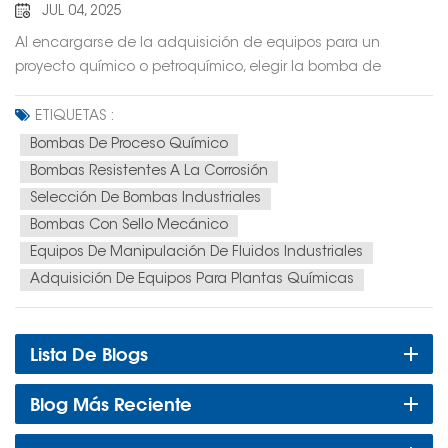
JUL 04, 2025
Al encargarse de la adquisición de equipos para un
proyecto químico o petroquímico, elegir la bomba de
proceso químico adecuada es una decisión crucial. La
bomba que seleccione afectará directamente la eficiencia
ETIQUETAS :
de la producción, la seguridad de la planta, los costos de
Bombas De Proceso Químico
mantenimiento e incluso el cumplimiento de las normas
Bombas Resistentes A La Corrosión
ambientales. A continuación, se presentan algunos factores
Selección De Bombas Industriales
esenciales a considerar al seleccionar una bomba de
Bombas Con Sello Mecánico
proceso químico que se ajuste a las necesidades de su
Equipos De Manipulación De Fluidos Industriales
proyecto. 1. Defina los requisitos de su proceso Primero,
Adquisición De Equipos Para Plantas Químicas
defina claramente el fluido que manejará. ¿Es corrosivo?
¿Contiene sólidos? ¿Cuál es su viscosidad y temperatura?
Comprender las características físicas y químicas del fluido
Lista De Blogs
bombeado es fundamental para la selección de cualquier
bomba. También es crucial identificar el caudal, la presión y
Blog Más Reciente
el diseño del sistema. 2. Considere los materiales de
construcción Las bombas para procesos químicos deben