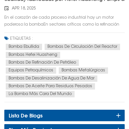
Valves
APR 18, 2025
En el corazón de cada proceso industrial hay un motor
poderoso:la bombaEn sectores críticos como la refinación
de petróleo, la petroquímica, la metalurgia y la
desalinización de agua de mar, las soluciones de bombeo
ETIQUETAS :
fiables y eficientes son indispensables. Uno de estos
Bomba Ebullida
Bombas De Circulación Del Reactor
equipos vitales es el... bomba de circulación del reactor,
Bombas Hefei Huasheng
también conocida en la industria como “bomba ebullida”,
Bombas De Refinación De Petróleo
un actor clave en la transformación del petróleo residual
Equipos Petroquímicos
Bombas Metalúrgicas
pesado en combustibles limpios. Hefei Huasheng Pumps &
Bombas De Desalinización De Agua De Mar
Valves Co., Ltd. se ha dedicado a la investigación
Bombas De Aceite Para Residuos Pesados
tecnológica exhaustiva y al desarrollo de productos,
siguiendo la senda de la especialización, el
La Bomba Más Cara Del Mundo
perfeccionamiento, la distinción y la innovación. Hemos
desarrollado de forma independiente más de 40 tipos de
Lista De Blogs
productos de sustitución de importaciones, incluyendo
turbinas hidráulicas y bombas de flujo axial para reactores
de bucle, solucionando así los principales obstáculos en la