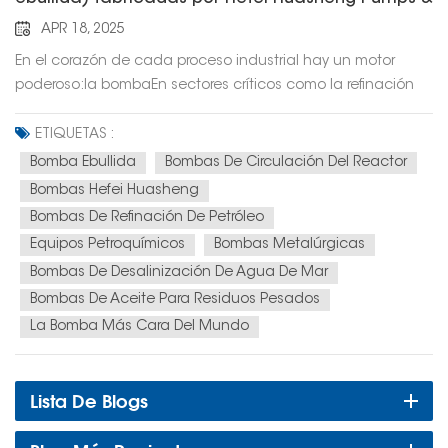
Valves
APR 18, 2025
En el corazón de cada proceso industrial hay un motor
poderoso:la bombaEn sectores críticos como la refinación
de petróleo, la petroquímica, la metalurgia y la
desalinización de agua de mar, las soluciones de bombeo
ETIQUETAS :
fiables y eficientes son indispensables. Uno de estos
Bomba Ebullida
Bombas De Circulación Del Reactor
equipos vitales es el... bomba de circulación del reactor,
Bombas Hefei Huasheng
también conocida en la industria como “bomba ebullida”,
Bombas De Refinación De Petróleo
un actor clave en la transformación del petróleo residual
Equipos Petroquímicos
Bombas Metalúrgicas
pesado en combustibles limpios. Hefei Huasheng Pumps &
Bombas De Desalinización De Agua De Mar
Valves Co., Ltd. se ha dedicado a la investigación
Bombas De Aceite Para Residuos Pesados
tecnológica exhaustiva y al desarrollo de productos,
siguiendo la senda de la especialización, el
La Bomba Más Cara Del Mundo
perfeccionamiento, la distinción y la innovación. Hemos
desarrollado de forma independiente más de 40 tipos de
Lista De Blogs
productos de sustitución de importaciones, incluyendo
turbinas hidráulicas y bombas de flujo axial para reactores
de bucle, solucionando así los principales obstáculos en la